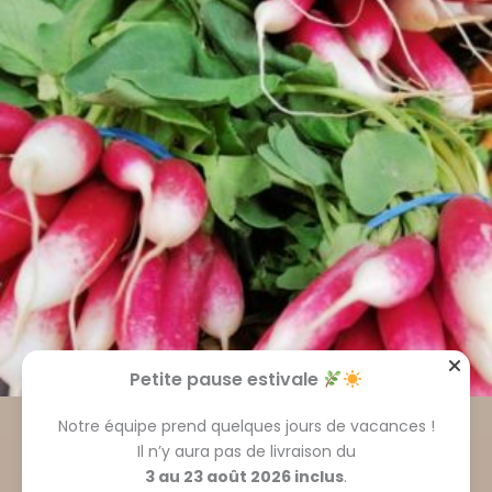
Petite pause estivale
Légumes, aromates et soupes
Notre équipe prend quelques jours de vacances !
Botte de Radis long rose bio/pièce
Il n’y aura pas de livraison du
3 au 23 août 2026 inclus
.
2.90
€