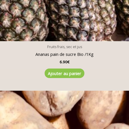
Fruits frais, sec et jus
Ananas pain de sucre Bio /1Kg
6.90
€
Ajouter au panier