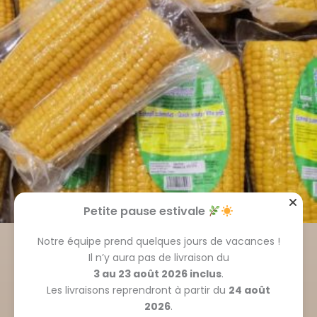
Petite pause estivale
Légumes, aromates et soupes
Notre équipe prend quelques jours de vacances !
Maïs cuit sous vide /pièce
Il n’y aura pas de livraison du
3 au 23 août 2026 inclus
.
3.90
€
Les livraisons reprendront à partir du
24 août
Ajouter au panier
2026
.