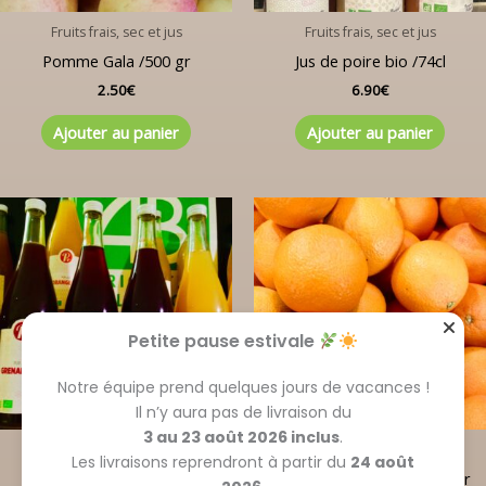
Fruits frais, sec et jus
Fruits frais, sec et jus
Pomme Gala /500 gr
Jus de poire bio /74cl
2.50
€
6.90
€
Ajouter au panier
Ajouter au panier
Petite pause estivale
Notre équipe prend quelques jours de vacances !
Il n’y aura pas de livraison du
3 au 23 août 2026 inclus
.
Fruits frais, sec et jus
Fruits frais, sec et jus
Les livraisons reprendront à partir du
24 août
Jus de grenade bio
Orange de table bio /500 gr