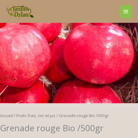
Aller
Men
au
contenu
princ
Accueil
/
Fruits frais, sec et jus
/ Grenade rouge Bio /500gr
Grenade rouge Bio /500gr