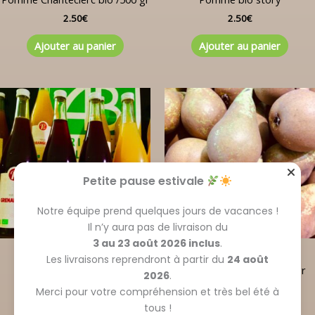
2.50
€
2.50
€
Ajouter au panier
Ajouter au panier
Petite pause estivale
Notre équipe prend quelques jours de vacances !
Il n’y aura pas de livraison du
3 au 23 août 2026 inclus
.
Fruits frais, sec et jus
Fruits frais, sec et jus
Les livraisons reprendront à partir du
24 août
Jus de grenade bio
Poire conférence Bio /500gr
2026
.
8.90
€
3.50
€
Merci pour votre compréhension et très bel été à
tous !