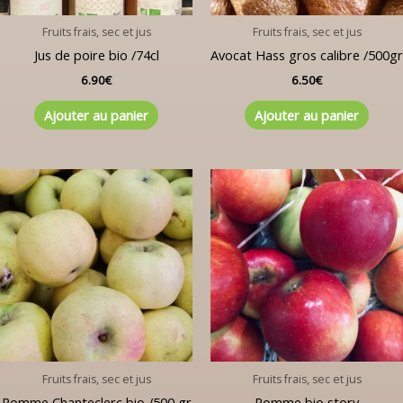
Fruits frais, sec et jus
Fruits frais, sec et jus
Jus de poire bio /74cl
Avocat Hass gros calibre /500gr
6.90
€
6.50
€
Ajouter au panier
Ajouter au panier
Fruits frais, sec et jus
Fruits frais, sec et jus
Pomme Chanteclerc bio /500 gr
Pomme bio story