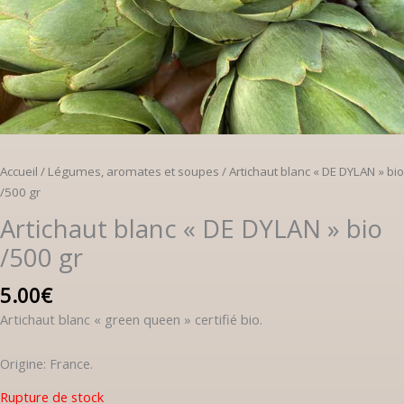
Accueil
/
Légumes, aromates et soupes
/ Artichaut blanc « DE DYLAN » bio
/500 gr
Artichaut blanc « DE DYLAN » bio
/500 gr
5.00
€
Artichaut blanc « green queen » certifié bio.
Origine: France.
Rupture de stock