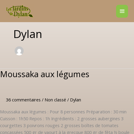
Aller
Men
au
contenu
princ
Dylan
Moussaka aux légumes
Moussaka
aux
légumes
36 commentaires
/
Non classé
/
Dylan
Moussaka aux légumes : Pour 8 personnes Préparation : 30 min
Cuisson : 1h50 Repos : 1h Ingrédients : 2 grosses aubergines 3
courgettes 3 poivrons rouges 2 grosses boîtes de tomates
concassées 500 gr de yaourt à la grecque 800 gr de fêta ½ boule