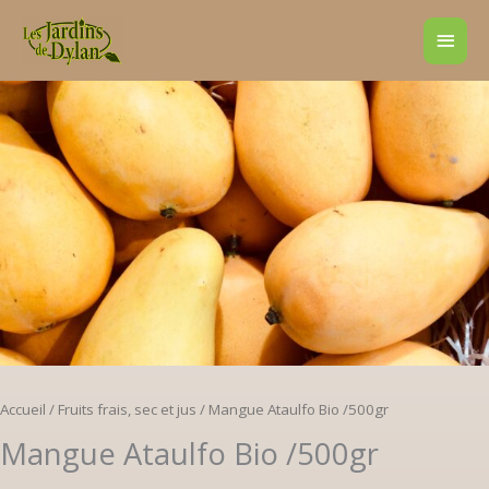
Aller
Men
au
contenu
princ
Accueil
/
Fruits frais, sec et jus
/ Mangue Ataulfo Bio /500gr
Mangue Ataulfo Bio /500gr