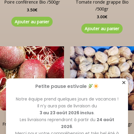
Poire conférence Bio /500gr
Tomate ronde grappe Bio
/500gr
3.50
€
3.00
€
Ajouter au panier
Ajouter au panier
Petite pause estivale
Notre équipe prend quelques jours de vacances !
Il n’y aura pas de livraison du
3 au 23 août 2026 inclus
.
Fruits frais, sec et jus
Fruits frais, sec et jus
Les livraisons reprendront à partir du
24 août
Fruit de la passion bio /250 gr
Noix de Grenoble AOP /500 gr
2026
.
7.50
€
5.00
€
Merci pour votre compréhension et très bel été à