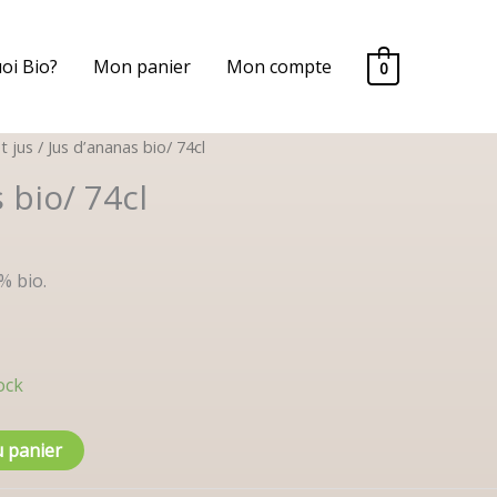
oi Bio?
Mon panier
Mon compte
0
et jus
/ Jus d’ananas bio/ 74cl
 bio/ 74cl
0% bio.
ock
u panier