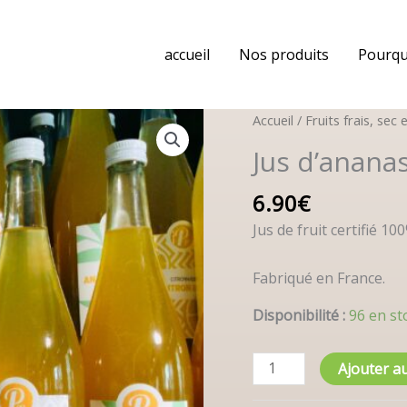
accueil
Nos produits
Pourqu
quantité
Accueil
/
Fruits frais, sec 
de
Jus d’ananas
Jus
d’ananas
6.90
€
bio/
Jus de fruit certifié 10
74cl
Fabriqué en France.
Disponibilité :
96 en st
Ajouter a