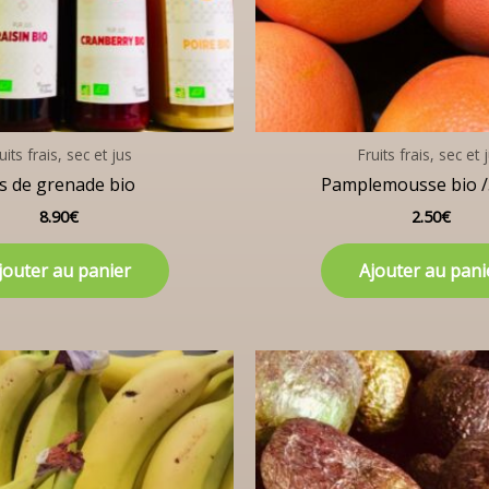
uits frais, sec et jus
Fruits frais, sec et 
s de grenade bio
Pamplemousse bio /
8.90
€
2.50
€
jouter au panier
Ajouter au pani