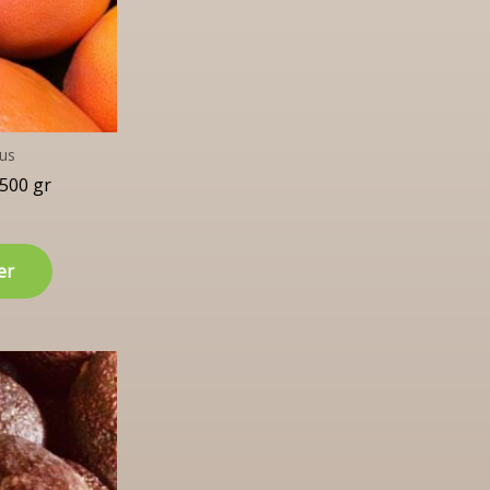
jus
500 gr
er