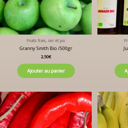
Fruits frais, sec et jus
Fr
Granny Smith Bio /500gr
Ju
2.50
€
Ajouter au panier
A