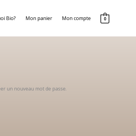
oi Bio?
Mon panier
Mon compte
0
créer un nouveau mot de passe.